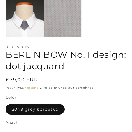
i
in
M
Modal
ö
öffnen
BERLIN BOW
BERLIN BOW No. I design:
dot jacquard
Normaler
€79,00 EUR
Preis
inkl. MwSt.
Versand
wird beim Checkout berechnet
Color
2048 grey bordeaux
Anzahl