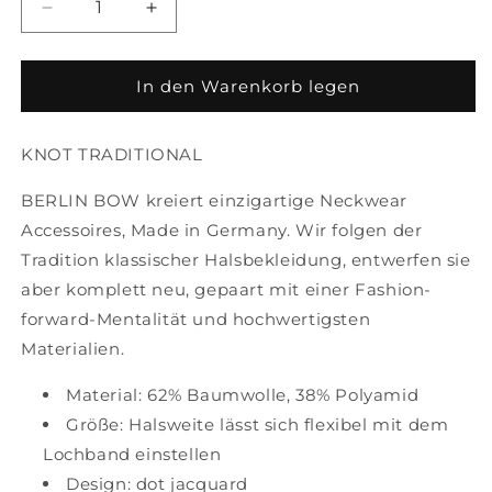
Verringere
Erhöhe
die
die
Menge
Menge
In den Warenkorb legen
für
für
BERLIN
BERLIN
BOW
BOW
KNOT TRADITIONAL
No.
No.
I
I
BERLIN BOW kreiert einzigartige Neckwear
design:
design:
Accessoires, Made in Germany. Wir folgen der
dot
dot
jacquard
jacquard
Tradition klassischer Halsbekleidung, entwerfen sie
aber komplett neu, gepaart mit einer Fashion-
forward-Mentalität und hochwertigsten
Materialien.
Material: 62% Baumwolle, 38% Polyamid
Größe: Halsweite lässt sich flexibel mit dem
Lochband einstellen
Design: dot jacquard